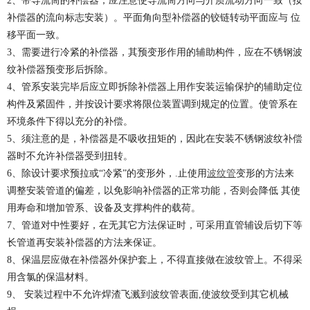
2、带导流筒的补偿器，应注意使导流筒方向与介质流动方向一致（按
补偿器的流向标志安装）。平面角向型补偿器的铰链转动平面应与 位
移平面一致。
3、需要进行冷紧的补偿器，其预变形作用的辅助构件，应在不锈钢波
纹补偿器预变形后拆除。
4、管系安装完毕后应立即拆除补偿器上用作安装运输保护的辅助定位
构件及紧固件，并按设计要求将限位装置调到规定的位置。使管系在
环境条件下得以充分的补偿。
5、须注意的是，补偿器是不吸收扭矩的，因此在安装不锈钢波纹补偿
器时不允许补偿器受到扭转。
6、除设计要求预拉或“冷紧”的变形外，.止使用
波纹管
变形的方法来
调整安装管道的偏差，以免影响补偿器的正常功能，否则会降低 其使
用寿命和增加管系、设备及支撑构件的载荷。
7、管道对中性要好，在无其它方法保证时，可采用直管辅设后切下等
长管道再安装补偿器的方法来保证。
8、保温层应做在补偿器外保护套上，不得直接做在波纹管上。不得采
用含氯的保温材料。
9、 安装过程中不允许焊渣飞溅到波纹管表面,使波纹受到其它机械