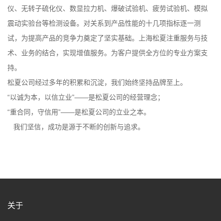
仪、无转子硫化仪、数显拉力机、爆破试验机、疲劳试验机、模拟
震动实验台等检测设备。对关系到产品性能的十几项指标逐一测
试，为提高产品的竞争力奠定了坚实基础。上海松夏注重服务与技
术、业务的结合，实现增值服务。为客户提供全方位的专业方案支
持。
松夏公司经过多年的积累和沉淀，我们始终坚持品牌至上。
“以诚为本，以信立业”——是松夏公司的经营理念；
“重合同，守信用”——是松夏公司的立业之本。
我们坚信，成功是源于不断的创新与追求。
关于